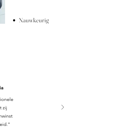
Nauwkeurig
ia
tionele
 zij
nwinst
eid."