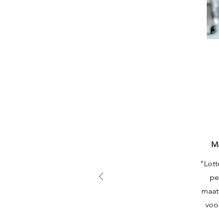
Ma
"Lott
pe
maatw
voo