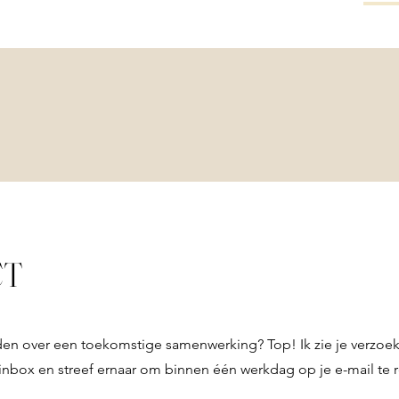
DIENSTEN
PORTFOLIO
CT
en over een toekomstige samenwerking? Top! Ik zie je verzoe
 inbox en streef ernaar om binnen één werkdag op je e-mail te 