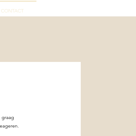
CONTACT
k graag
reageren.